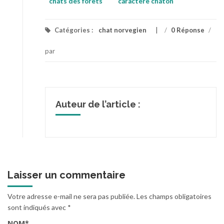
chats des forets
caractere chaton
norvegiennes
norvegien noir et
blanc
Catégories :
chat norvegien
/
0 Réponse
/
par
Auteur de l’article :
Laisser un commentaire
Votre adresse e-mail ne sera pas publiée.
Les champs obligatoires
sont indiqués avec
*
NOM
*