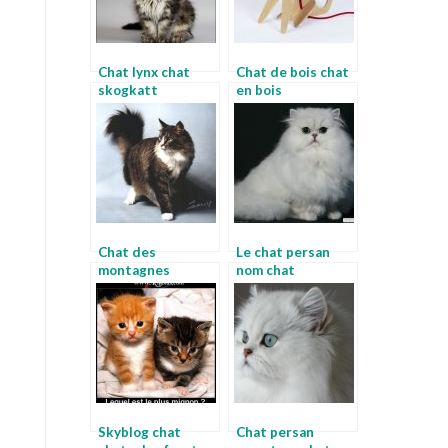
Chat lynx chat
Chat de bois chat
skogkatt
en bois
Chat des
Le chat persan
montagnes
nom chat
norvegiennes
chaton norvegien
gris
Skyblog chat
Chat persan