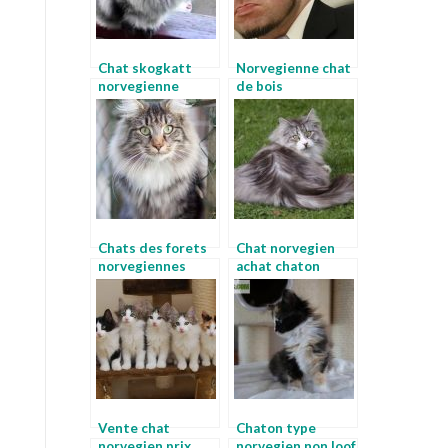
Chat skogkatt
Norvegienne chat
norvegienne
de bois
Chats des forets
Chat norvegien
norvegiennes
achat chaton
norvegien noir
norvegien gris
Vente chat
Chaton type
norvegien prix
norvegien non loof