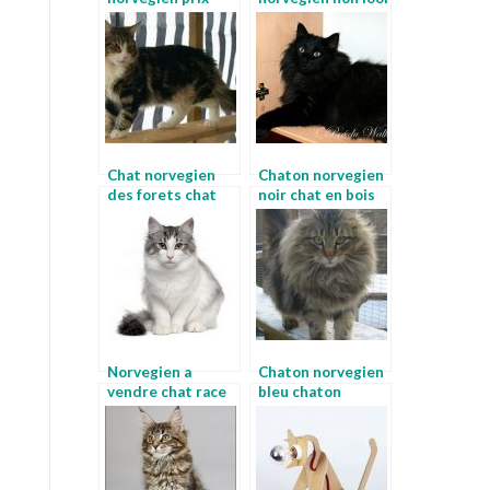
chat chat com
chaton norvegien
bleu
Chat norvegien
Chaton norvegien
des forets chat
noir chat en bois
nordique
Norvegien a
Chaton norvegien
vendre chat race
bleu chaton
norvegien
norvegien bleu