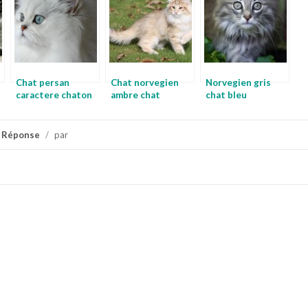
gris
Chat persan
Chat norvegien
Norvegien gris
caractere chaton
ambre chat
chat bleu
norvegien noir et
norvegien femelle
blanc
 Réponse
/
par