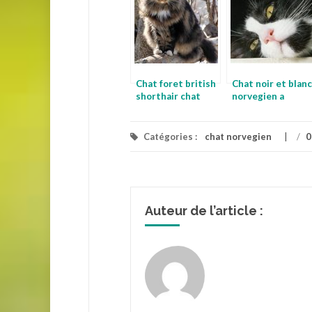
Chat foret british
Chat noir et blanc
shorthair chat
norvegien a
vendre
Catégories :
chat norvegien
/
0
Auteur de l’article :