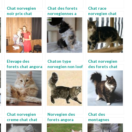
Chat norvegien
Chat des forets
Chat race
noir prix chat
norvegiennes a
norvegien chat
norvegien
donner chat des
persan chinchilla
montagnes
norvegiennes
Elevage des
Chaton type
Chat norvegien
forets chat angora
norvegien non loof
des forets chat
norvegien
chaton norvegien
nordique
bleu
Chat norvegien
Norvegien des
Chat des
creme chat chat
forets angora
montagnes
chat
norvegien
norvegiennes
chaton norvegien