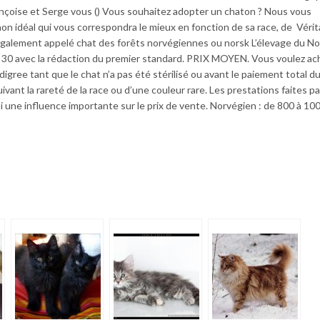
nçoise et Serge vous () Vous souhaitez adopter un chaton ? Nous vous
n idéal qui vous correspondra le mieux en fonction de sa race, de Vérit
également appelé chat des forêts norvégiennes ou norsk L’élevage du N
s 30 avec la rédaction du premier standard. PRIX MOYEN. Vous voulez ac
igree tant que le chat n’a pas été stérilisé ou avant le paiement total du
uivant la rareté de la race ou d’une couleur rare. Les prestations faites pa
si une influence importante sur le prix de vente. Norvégien : de 800 à 10