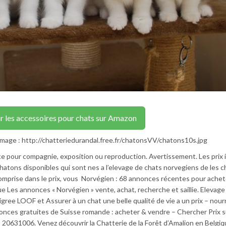
r les accessoires pour chats sur Amazon
image : http://chatteriedurandal.free.fr/chatonsVV/chatons10s.jpg
ce pour compagnie, exposition ou reproduction. Avertissement. Les prix 
atons disponibles qui sont nes a l’elevage de chats norvegiens de les 
comprise dans le prix, vous Norvégien : 68 annonces récentes pour achet
e Les annonces « Norvégien » vente, achat, recherche et saillie. Elevage
gree LOOF et Assurer à un chat une belle qualité de vie a un prix – nour
nonces gratuites de Suisse romande : acheter & vendre – Chercher Prix s
0631006. Venez découvrir la Chatterie de la Forêt d’Amalion en Belgiq