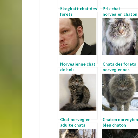
Skogkatt chat des
Prix chat
forets
norvegien chaton
norvegiennes a
norvegiens
vendre
Norvegienne chat
Chats des forets
de bois
norvegiennes
norvegien noir
Chat norvegien
Chaton norvegien
adulte chats
bleu chaton
forets
norvegien bleu
norvegiennes