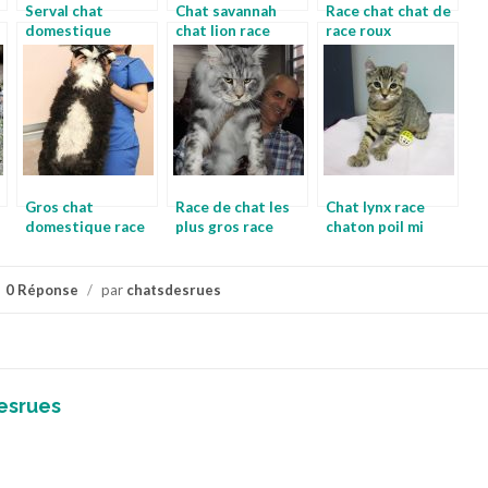
Serval chat
Chat savannah
Race chat chat de
domestique
chat lion race
race roux
serval
domestique prix
Gros chat
Race de chat les
Chat lynx race
domestique race
plus gros race
chaton poil mi
chat rare
chat gentil
long
0 Réponse
/
par
chatsdesrues
esrues