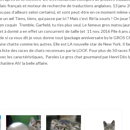
lais-français et moteur de recherche de traductions anglaises. 13 janv. 2
ou pas d’ailleurs selon certains), et sont peut-être en ce moment même 
 un œil Tiens, tiens, qui passe par ici ? Mais c’est Riri la souris ! On joue 
n coquin Tremble, Garfield, tu n’es plus seul. Le fameux gros matou jau
t à dormir a en effet un concurrent de taille (et 11 nov. 2016 Pile 6 ans 
 si ca vous dit je vous donne tout (package anniversaire by le GROS Ch
 chatte comme les autres. Elle est LA nouvelle star de New York. Il fau
a liste des races de chats reconnues par le LOOF. Pour plus de 50 races f
c les caractéristiques, Paroles Le gros chat gourmand par Henri Dès ly
hatière Ah! la belle affaire.