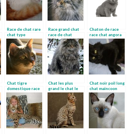
Race de chat rare
Race grand chat
Chaton de race
chat type
race de chat
race chat angora
maine coon
Chat tigre
Chat les plus
Chat noir poil long
domestique race
grand le chat le
chat maincoon
de felin
plus gros