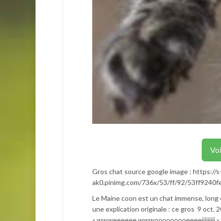
Voi
Gros chat source google image : https://
ak0.pinimg.com/736x/53/ff/92/53ff9240
Le Maine coon est un chat immense, long
une explication originale : ce gros 9 oct.
« wwweeeeee wwwooooooooeeeeiiiiiiiii » 