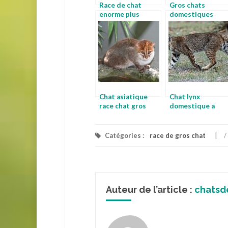
Race de chat
Gros chats
enorme plus
domestiques
petite race de
photo chat gris
chat
Chat asiatique
Chat lynx
race chat gros
domestique a
vendre chat noir
poil long
Catégories :
race de gros chat
/
Auteur de l’article :
chatsd