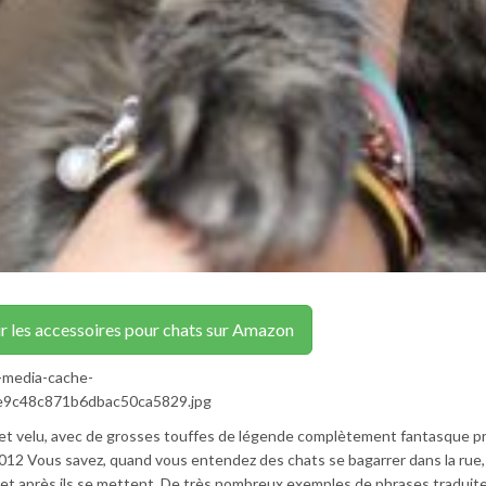
r les accessoires pour chats sur Amazon
s-media-cache-
fe9c48c871b6dbac50ca5829.jpg
 et velu, avec de grosses touffes de légende complètement fantasque 
 2012 Vous savez, quand vous entendez des chats se bagarrer dans la rue, 
et après ils se mettent De très nombreux exemples de phrases traduit