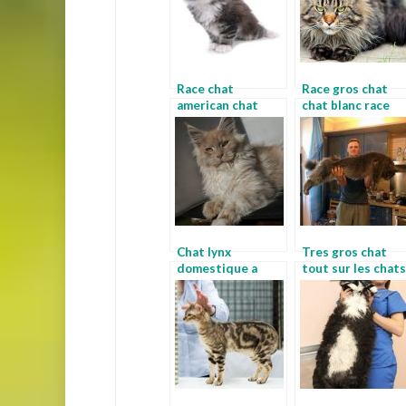
Race chat
Race gros chat
american chat
chat blanc race
Chat lynx
Tres gros chat
domestique a
tout sur les chats
vendre chat lynx
race