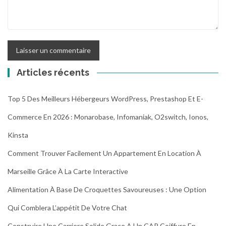
Articles récents
Top 5 Des Meilleurs Hébergeurs WordPress, Prestashop Et E-
Commerce En 2026 : Monarobase, Infomaniak, O2switch, Ionos,
Kinsta
Comment Trouver Facilement Un Appartement En Location À
Marseille Grâce À La Carte Interactive
Alimentation À Base De Croquettes Savoureuses : Une Option
Qui Comblera L’appétit De Votre Chat
Construire Une Carriere Solide Grace A Un CAP Coiffure En