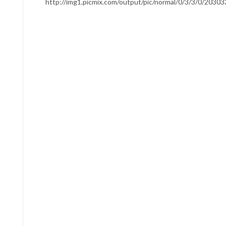
http://img1.picmix.com/output/pic/normal/0/3/3/0/20303