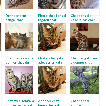
u
Donne chaton
Photo chat bengal
Chat bengal a
bengal chat
ragdoll chat
vendre pas cher
leopard a donner
bengal noir
Chat maine coon a
Chat du bengal a
Chat bengal blanc
donner chat du
adopter prix d un
a donner chat
bengal adulte
bengal
bengal gris
Chat type bengal a
Adopter chat
Chat bengal
donner un bengal
bengal bengal
adulte