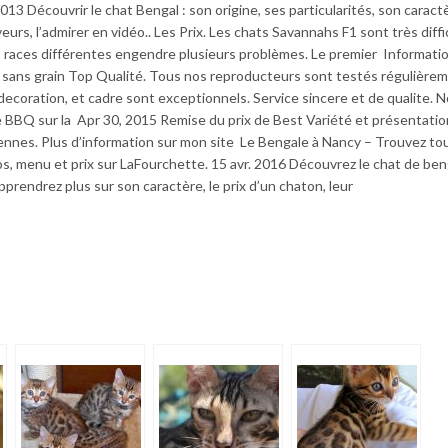
13 Découvrir le chat Bengal : son origine, ses particularités, son caractè
eurs, l’admirer en vidéo.. Les Prix. Les chats Savannahs F1 sont très diffic
2 races différentes engendre plusieurs problèmes. Le premier Informati
e sans grain Top Qualité. Tous nos reproducteurs sont testés régulière
 decoration, et cadre sont exceptionnels. Service sincere et de qualite. N
Le BBQ sur la Apr 30, 2015 Remise du prix de Best Variété et présentatio
cennes. Plus d’information sur mon site Le Bengale à Nancy – Trouvez to
tos, menu et prix sur LaFourchette. 15 avr. 2016 Découvrez le chat de ben
prendrez plus sur son caractère, le prix d’un chaton, leur