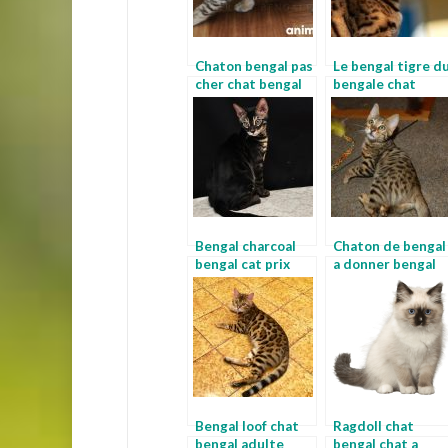
Chaton bengal pas
Le bengal tigre d
cher chat bengal
bengale chat
en appartement
Bengal charcoal
Chaton de bengal
bengal cat prix
a donner bengal
brown spotted
Bengal loof chat
Ragdoll chat
bengal adulte
bengal chat a