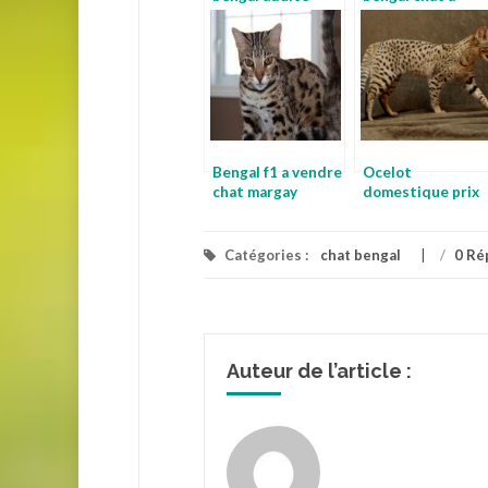
donner
Bengal f1 a vendre
Ocelot
chat margay
domestique prix
bengal noir
Catégories :
chat bengal
/
0 Ré
Auteur de l’article :