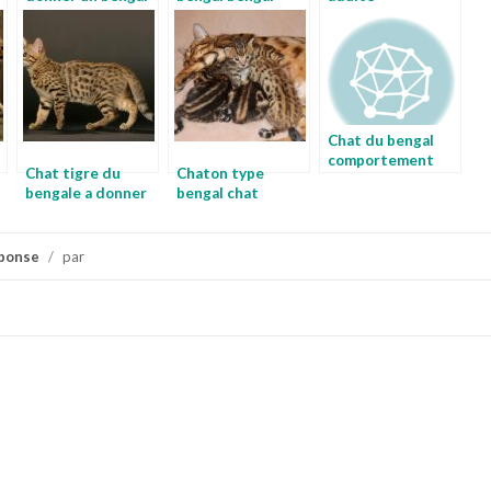
charcoal
alimentation chat
bengal
Chat du bengal
comportement
Chat tigre du
Chaton type
photo chat du
bengale a donner
bengal chat
bengal
chat du bengal
leopard a donner
adulte
ponse
/
par