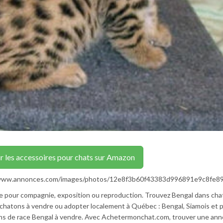
r les accessoires pour chats sur Amazon
p://www.annonces.com/images/photos/12e8f3b60f43383d996891e9c8fe89
le pour compagnie, exposition ou reproduction. Trouvez Bengal dans cha
chatons à vendre ou adopter localement à Québec : Bengal, Siamois et p
tons de race Bengal à vendre. Avec Achetermonchat.com, trouver une an