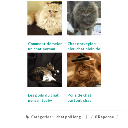
Comment demeler
Chat norvegien
un chat persan
bleu chat plein de
chat pedigree
poil
Les poils du chat
Poils de chat
persan tabby
partout chat
persan turc
Catégories :
chat poil long
/
0 Réponse
/