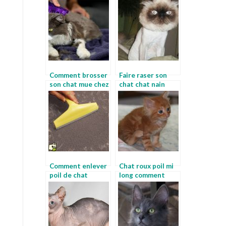
shampoing chat
angora
poil long
Comment brosser
Faire raser son
son chat mue chez
chat chat nain
le chat
Comment enlever
Chat roux poil mi
poil de chat
long comment
pelage des chats
tondre un chat