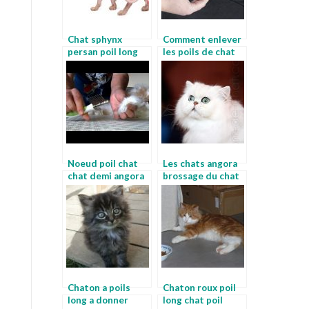
Chat sphynx
Comment enlever
persan poil long
les poils de chat
toilettage chat
poil long prix
Noeud poil chat
Les chats angora
chat demi angora
brossage du chat
Chaton a poils
Chaton roux poil
long a donner
long chat poil