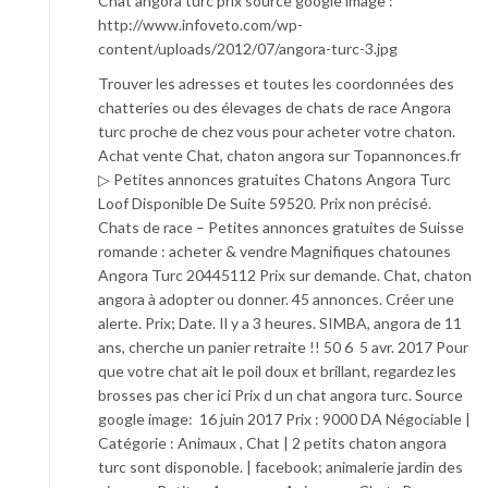
Chat angora turc prix source google image :
http://www.infoveto.com/wp-
content/uploads/2012/07/angora-turc-3.jpg
Trouver les adresses et toutes les coordonnées des
chatteries ou des élevages de chats de race Angora
turc proche de chez vous pour acheter votre chaton.
Achat vente Chat, chaton angora sur Topannonces.fr
▷ Petites annonces gratuites Chatons Angora Turc
Loof Disponible De Suite 59520. Prix non précisé.
Chats de race – Petites annonces gratuites de Suisse
romande : acheter & vendre Magnifiques chatounes
Angora Turc 20445112 Prix sur demande. Chat, chaton
angora à adopter ou donner. 45 annonces. Créer une
alerte. Prix; Date. Il y a 3 heures. SIMBA, angora de 11
ans, cherche un panier retraite !! 50 6 5 avr. 2017 Pour
que votre chat ait le poil doux et brillant, regardez les
brosses pas cher ici Prix d un chat angora turc. Source
google image: 16 juin 2017 Prix : 9000 DA Négociable |
Catégorie : Animaux , Chat | 2 petits chaton angora
turc sont disponoble. | facebook; animalerie jardin des