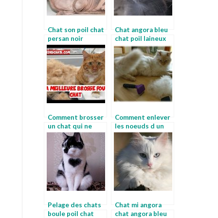
Chat son poil chat
Chat angora bleu
persan noir
chat poil laineux
Comment brosser
Comment enlever
un chat qui ne
les noeuds d un
veut pas peut on
chat demelant
raser un chat
pour chat persan
Pelage des chats
Chat mi angora
boule poil chat
chat angora bleu