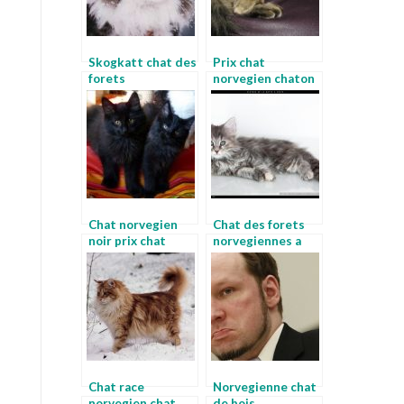
Skogkatt chat des
Prix chat
forets
norvegien chaton
norvegiennes a
norvegiens
vendre
Chat norvegien
Chat des forets
noir prix chat
norvegiennes a
norvegien
donner chat des
montagnes
norvegiennes
Chat race
Norvegienne chat
norvegien chat
de bois