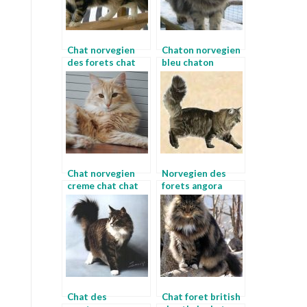
Chat norvegien
Chaton norvegien
des forets chat
bleu chaton
nordique
norvegien bleu
Chat norvegien
Norvegien des
creme chat chat
forets angora
chat
norvegien
Chat des
Chat foret british