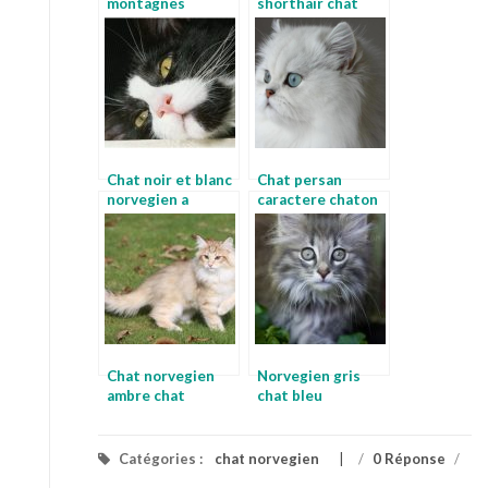
montagnes
shorthair chat
norvegiennes
chaton norvegien
gris
Chat noir et blanc
Chat persan
norvegien a
caractere chaton
vendre
norvegien noir et
blanc
Chat norvegien
Norvegien gris
ambre chat
chat bleu
norvegien femelle
Catégories :
chat norvegien
/
0 Réponse
/