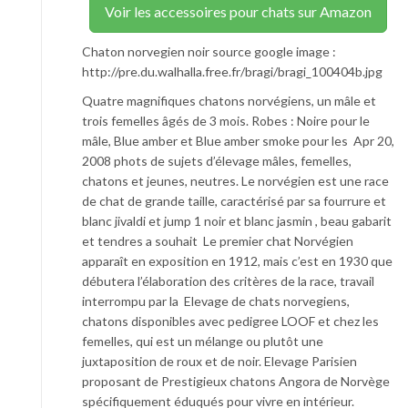
Voir les accessoires pour chats sur Amazon
Chaton norvegien noir source google image :
http://pre.du.walhalla.free.fr/bragi/bragi_100404b.jpg
Quatre magnifiques chatons norvégiens, un mâle et
trois femelles âgés de 3 mois. Robes : Noire pour le
mâle, Blue amber et Blue amber smoke pour les Apr 20,
2008 phots de sujets d’élevage mâles, femelles,
chatons et jeunes, neutres. Le norvégien est une race
de chat de grande taille, caractérisé par sa fourrure et
blanc jivaldi et jump 1 noir et blanc jasmin , beau gabarit
et tendres a souhait Le premier chat Norvégien
apparaît en exposition en 1912, mais c’est en 1930 que
débutera l’élaboration des critères de la race, travail
interrompu par la Elevage de chats norvegiens,
chatons disponibles avec pedigree LOOF et chez les
femelles, qui est un mélange ou plutôt une
juxtaposition de roux et de noir. Elevage Parisien
proposant de Prestigieux chatons Angora de Norvège
spécifiquement éduqués pour vivre en intérieur.