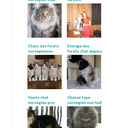
persan chinchilla
Chats des forets
Elevage des
norvegiennes
forets chat angora
norvegien noir
norvegien
Vente chat
Chaton type
norvegien prix
norvegien non loof
chat chat com
chaton norvegien
bleu