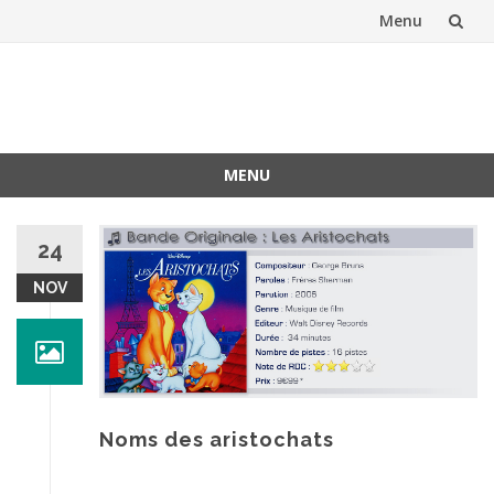
Menu
Aller
au
contenu
MENU
Aller
au
24
contenu
NOV
Noms des aristochats