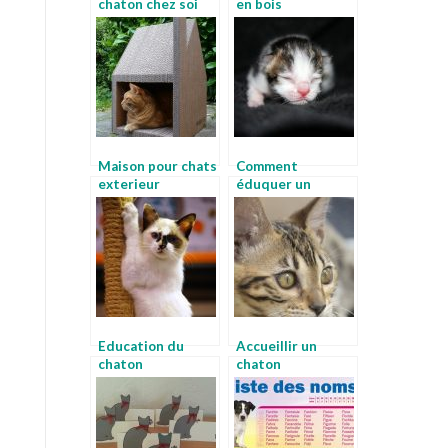
chaton chez soi
en bois
Maison pour chats
Comment
exterieur
éduquer un
chaton de 2 mois
Education du
Accueillir un
chaton
chaton