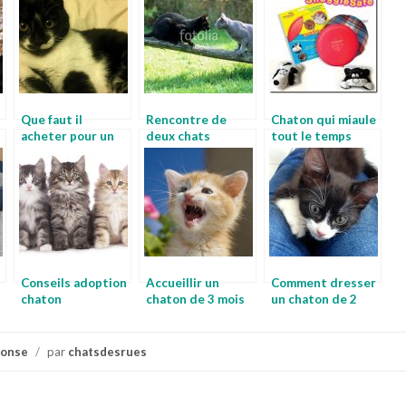
Que faut il
Rencontre de
Chaton qui miaule
acheter pour un
deux chats
tout le temps
chaton
Conseils adoption
Accueillir un
Comment dresser
chaton
chaton de 3 mois
un chaton de 2
mois
ponse
/
par
chatsdesrues