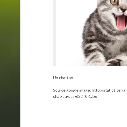
Un chatton
Source google image: http://static1.ter
chat-ou-pas-622×0-1.jpg